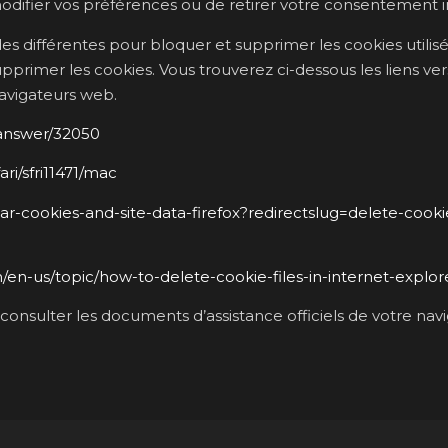
odifier vos préférences ou de retirer votre consentement
 différentes pour bloquer et supprimer les cookies utilisé
rimer les cookies. Vous trouverez ci-dessous les liens vers 
navigateurs web.
/answer/32050
ri/sfri11471/mac
ear-cookies-and-site-data-firefox?redirectslug=delete-cook
om/en-us/topic/how-to-delete-cookie-files-in-internet-exp
z consulter les documents d’assistance officiels de votre nav