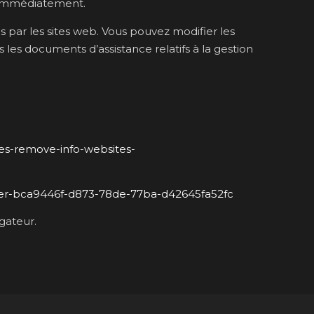
 immédiatement.
s par les sites web. Vous pouvez modifier les
les documents d’assistance relatifs à la gestion
ies-remove-info-websites-
lorer-bca9446f-d873-78de-77ba-d42645fa52fc
igateur.